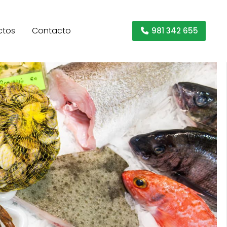
ctos
Contacto
981 342 655