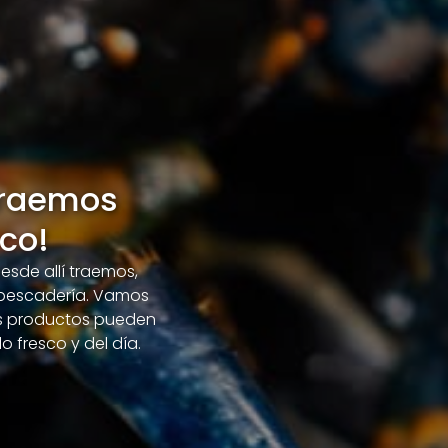
traemos
co!
esde allí traemos,
 pescadería. Vamos
ros productos pueden
 fresco y del día.