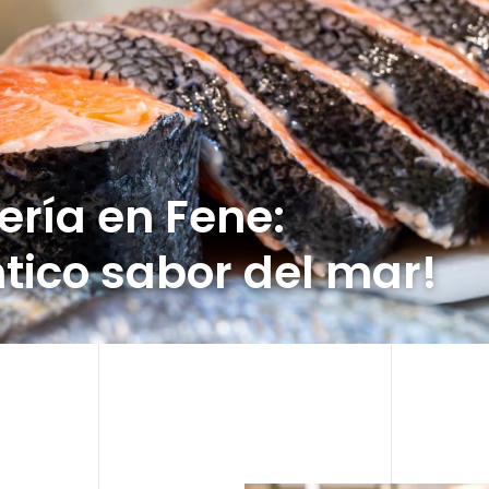
ería en Fene:
tico sabor del mar!