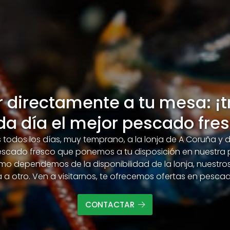
r directamente a tu mesa: ¡
da día el mejor pescado fres
odos los días, muy temprano, a la lonja de A Coruña y d
pescado fresco que ponemos a tu disposición en nuestra
omo dependemos de la disponibilidad de la lonja, nuest
 a otro. Ven a visitarnos, te ofrecemos ofertas en pescado
CONTACTAR