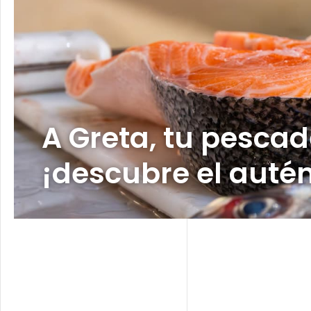
A Greta, tu pescad
¡descubre el autén